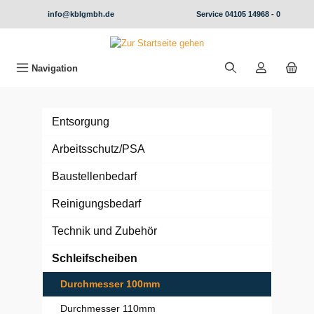
alt springen
info@kblgmbh.de
Service
04105 14968 - 0
Navigation
Entsorgung
Arbeitsschutz/PSA
Baustellenbedarf
Reinigungsbedarf
Technik und Zubehör
Schleifscheiben
Durchmesser 100mm
Durchmesser 110mm