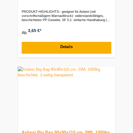
PRODUKT-HIGHLIGHTS:- geeignet für Asbest (mit
vorschriftsmäßigem Warnaufdruck)- widerstandsfähiges,
beschichtetes PP-Gewebe, SF 5:1- einfache Handhabung (4
stabile Hebeschlaufen à 25 cm)- Abmessungen: 90 x 90 x 110
cm | Geschlossener Boden |
3,65 €*
Ab
EinfüllschürzeVerpackungseinheiten:Paket: 15 Stück | Ballen:
100 Stück | Palette: 500 Stück
Details
Asbest Big Bag 90x90x110 cm, SWL 1000kg