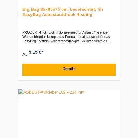
Big Bag 85x85x75 cm, beschichtet, für
EasyBag Asbestaufdruck 4-seitig
PRODUKT-HIGHLIGHTS:- geeignet für Asbest (4-seitiger
Warnaufdruck)- Kompaktes Format: Ideal passend für das
EasyBag-System- widerstandsfähiges, 2x beschichtetes
Gewebe, SF 5:1 | komplette Nahtabdichtung - Gewebe:
160g/m² | Beschichtung innen: 20g/m² | Beschichtung außen
5,15 €*
Ab
20g/m²- einfache Handhabung (4 stabile Hebeschlaufen à 25
cm)- Abmessungen: 85 x 85 x 75 cm | Geschlossener Boden
| Einfüllstutzen 28x40cm- Dokumententasche: DIN
A4Verpackungseinheiten:Paket: 10 Stück | Ballen: 130 Stück |
Details
Palette: 390 Stück