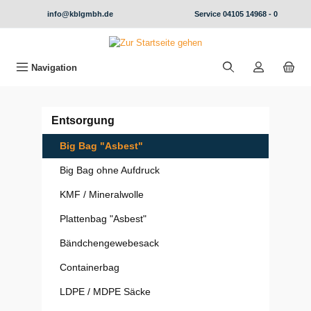
alt springen
info@kblgmbh.de
Service
04105 14968 - 0
Navigation
Entsorgung
Big Bag "Asbest"
Big Bag ohne Aufdruck
KMF / Mineralwolle
Plattenbag "Asbest"
Bändchengewebesack
Containerbag
LDPE / MDPE Säcke