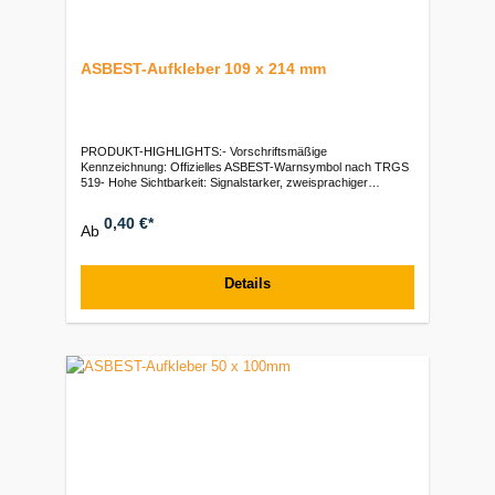
ASBEST-Aufkleber 109 x 214 mm
PRODUKT-HIGHLIGHTS:- Vorschriftsmäßige
Kennzeichnung: Offizielles ASBEST-Warnsymbol nach TRGS
519- Hohe Sichtbarkeit: Signalstarker, zweisprachiger
Aufdruck (Deutsch / Französisch)- Robust &
witterungsbeständig: Hochwertige, selbstklebende PE-Folie
0,40 €*
Ab
für den Außeneinsatz- Optimale Größe: Kompakte
Abmessungen von 109 x 214 mm- Vielseitig einsetzbar:
Perfekt für die Nachkennzeichnung von Säcken, Big Bags
oder Behältern
Details