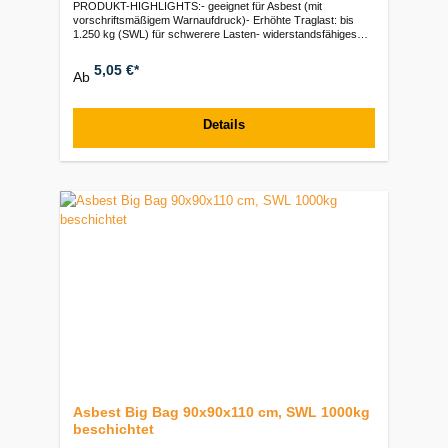
PRODUKT-HIGHLIGHTS:- geeignet für Asbest (mit
vorschriftsmäßigem Warnaufdruck)- Erhöhte Traglast: bis
1.250 kg (SWL) für schwerere Lasten- widerstandsfähiges
UV-stabilisiertes, beschichtetes PP-Gewebe, SF 5:1- einfache
Handhabung (4 stabile Hebeschlaufen à 25 cm freie Länge)-
5,05 €*
Ab
Abmessungen: 90 x 90 x 110 cm | Geschlossener Boden |
EinfüllschürzeVerpackungseinheiten:Paket: 15 Stück | Ballen:
100 Stück | Palette: 500 Stück
Details
Asbest Big Bag 90x90x110 cm, SWL 1000kg
beschichtet