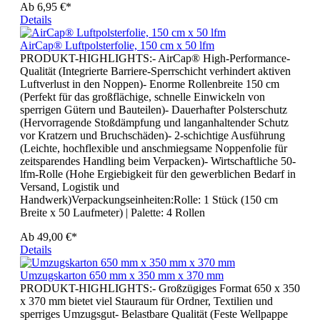
Ab
6,95 €*
Details
AirCap® Luftpolsterfolie, 150 cm x 50 lfm
PRODUKT-HIGHLIGHTS:- AirCap® High-Performance-
Qualität (Integrierte Barriere-Sperrschicht verhindert aktiven
Luftverlust in den Noppen)- Enorme Rollenbreite 150 cm
(Perfekt für das großflächige, schnelle Einwickeln von
sperrigen Gütern und Bauteilen)- Dauerhafter Polsterschutz
(Hervorragende Stoßdämpfung und langanhaltender Schutz
vor Kratzern und Bruchschäden)- 2-schichtige Ausführung
(Leichte, hochflexible und anschmiegsame Noppenfolie für
zeitsparendes Handling beim Verpacken)- Wirtschaftliche 50-
lfm-Rolle (Hohe Ergiebigkeit für den gewerblichen Bedarf in
Versand, Logistik und
Handwerk)Verpackungseinheiten:Rolle: 1 Stück (150 cm
Breite x 50 Laufmeter) | Palette: 4 Rollen
Ab
49,00 €*
Details
Umzugskarton 650 mm x 350 mm x 370 mm
PRODUKT-HIGHLIGHTS:- Großzügiges Format 650 x 350
x 370 mm bietet viel Stauraum für Ordner, Textilien und
sperriges Umzugsgut- Belastbare Qualität (Feste Wellpappe