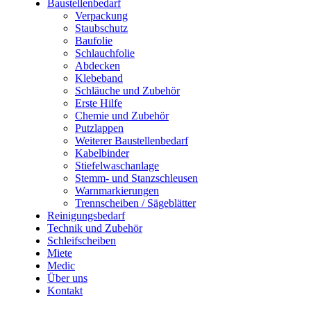
Baustellenbedarf
Verpackung
Staubschutz
Baufolie
Schlauchfolie
Abdecken
Klebeband
Schläuche und Zubehör
Erste Hilfe
Chemie und Zubehör
Putzlappen
Weiterer Baustellenbedarf
Kabelbinder
Stiefelwaschanlage
Stemm- und Stanzschleusen
Warnmarkierungen
Trennscheiben / Sägeblätter
Reinigungsbedarf
Technik und Zubehör
Schleifscheiben
Miete
Medic
Über uns
Kontakt