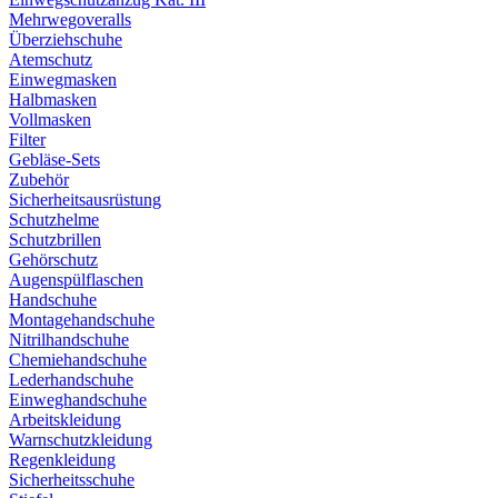
Mehrwegoveralls
Überziehschuhe
Atemschutz
Einwegmasken
Halbmasken
Vollmasken
Filter
Gebläse-Sets
Zubehör
Sicherheitsausrüstung
Schutzhelme
Schutzbrillen
Gehörschutz
Augenspülflaschen
Handschuhe
Montagehandschuhe
Nitrilhandschuhe
Chemiehandschuhe
Lederhandschuhe
Einweghandschuhe
Arbeitskleidung
Warnschutzkleidung
Regenkleidung
Sicherheitsschuhe