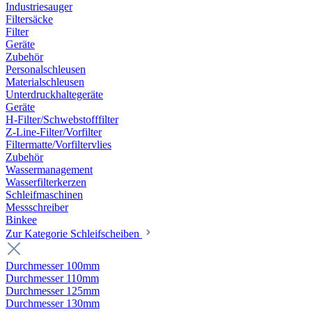
Industriesauger
Filtersäcke
Filter
Geräte
Zubehör
Personalschleusen
Materialschleusen
Unterdruckhaltegeräte
Geräte
H-Filter/Schwebstofffilter
Z-Line-Filter/Vorfilter
Filtermatte/Vorfiltervlies
Zubehör
Wassermanagement
Wasserfilterkerzen
Schleifmaschinen
Messschreiber
Binkee
Zur Kategorie Schleifscheiben
Durchmesser 100mm
Durchmesser 110mm
Durchmesser 125mm
Durchmesser 130mm