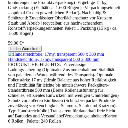
konturengenaue Produktverpackung)- Ergiebige 15-kg-
Großpackung (Enthält ca. 1.600 Bögen je Verpackungseinheit
– optimal für den gewerblichen Bedarf)- Nachhaltig &
Schützend: Zuverlässiger Oberflächenschutz vor Kratzern,
Staub und Abrieb | recycelbar, aus nachwachsendem
RohstoffVerpackungseinheiten:Paket: 1 Packung (15 kg / ca.
1.600 Bögen)
59,00 €*
In den Warenkorb
Handstretchfolie, 17my, transparent 500 x 300 mm
PRODUKT-HIGHLIGHTS:- Zuverlässige
Ladungssicherung (Optimaler Zusammenhalt und Stabilität
von palettierten Waren während des Transports)- Optimale
Folienstärke 17 my (Ideale Balance aus hoher Reißfestigkeit
und Flexibilität für leichte bis mittelschwere Packgüter)-
Standardbreite 500 mm (Breite Rollenausführung für
schnelles, effizientes Einwickeln mit wenigen Umdrehungen)-
Schutz vor äußeren Einflüssen (Schützt verpackte Produkte
zuverlässig vor Feuchtigkeit, Schmutz, Staub und Kratzern)-
Typ: Handstretchfolie | Transparent für dauerhaft freie Sicht
auf Barcodes und VersandlabelVerpackungseinheiten:Karton:
6 Rollen | Palette: 240 Rollen