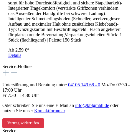
sorgt für hohe Durchstoßfestigkeit und sichere Stapelbarkeit)-
Integrierter Tragekomfort (verstärkte Griffzonen verhindern
das Ausreißen der Handgriffe bei schwerer Ladung)-
Intelligenter Schmetterlingsboden (Schneller, werkzeugloser
Aufbau und maximaler Halt ohne zusätzliches Klebeband)-
Typ: Umzugskarton mit Beschriftungsfeld | Flach angeliefert
für platzsparende BevorratungVerpackungseinheiten:Stück: 1
Stück (flachliegend) | Palette:150 Stück
Ab
2,59 €*
Details
Service-Hotline
Unterstützung und Beratung unter:
04105 149 68 - 0
Mo-Do 07:30 -
17:00 Uhr
Fr 7:30 - 14:30 Uhr
Oder schreiben Sie uns eine E-Mail an
info@kblgmbh.de
oder
nutzen Sie unser
Kontaktformular
.
Vertrag widerrufen
Service